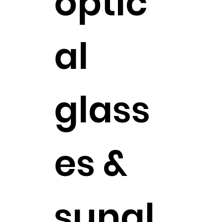
optic
al
glass
es &
sungl