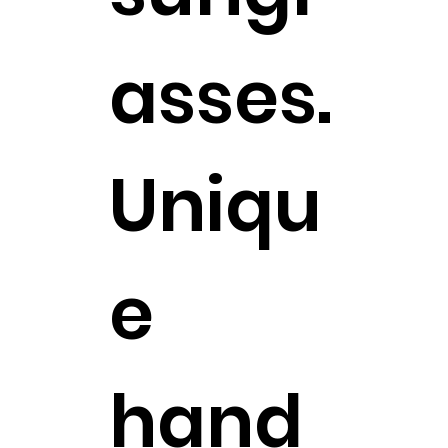
asses.
Uniqu
e
hand