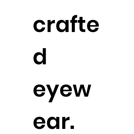
crafte
d
eyew
ear.