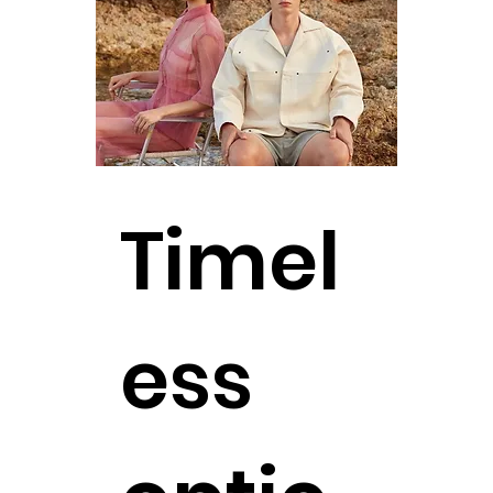
Timel
ess